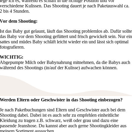
lege ich es, während es schläft in die richtige Position und vor
verschiedene Kulissen. Das Shooting dauert je nach Paketauswahl ca.
2 bis 4 Stunden.
Vor dem Shooting:
Ist das Baby gut gelaunt, läuft das Shooting problemlos ab. Dafür sollt
das Baby vor dem Shooting gefüttert und frisch gewickelt sein. Nur ei
sattes und müdes Baby schläft leicht wieder ein und lässt sich optimal
fotografieren.
WICHTIG:
Abgepumpte Milch oder Babynahrung mitnehmen, da die Babys auch
während des Shootings (in/auf der Kulisse) aufwachen können.
Werden Eltern oder Geschwister in das Shooting einbezogen?
Je nach Paketbuchungen sind Eltern und Geschwister auch bei dem
Shooting dabei. Dabei ist es auch sehr zu empfehlen einheitliche
Kleidung zu tragen z.B. schwarz, weiß oder grau und dazu eine
passende Jeanshose. Du kannst aber auch gerne Shootingkleider aus
meinem Sortiment aussuchen.