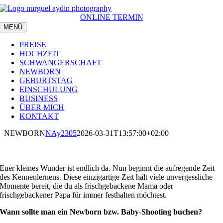
Zum
Inhalt
ONLINE TERMIN
springen
MENÜ
PREISE
HOCHZEIT
SCHWANGERSCHAFT
NEWBORN
GEBURTSTAG
EINSCHULUNG
BUSINESS
ÜBER MICH
KONTAKT
NEWBORN
NAy2305
2026-03-31T13:57:00+02:00
Euer kleines Wunder ist endlich da. Nun beginnt die aufregende Zeit
des Kennenlernens. Diese einzigartige Zeit hält viele unvergessliche
Momente bereit, die du als frischgebackene Mama oder
frischgebackener Papa für immer festhalten möchtest.
Wann sollte man ein Newborn bzw. Baby-Shooting buchen?